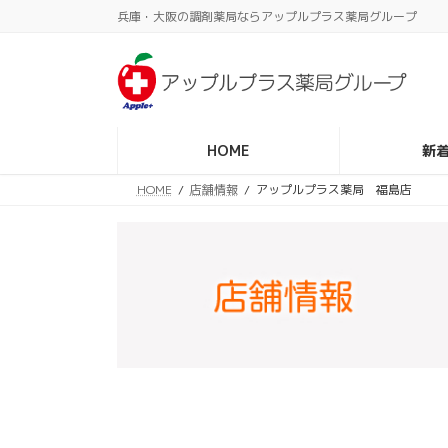
コ
ナ
兵庫・大阪の調剤薬局ならアップルプラス薬局グループ
ン
ビ
テ
ゲ
ン
ー
ツ
シ
へ
ョ
ス
ン
HOME
新
キ
に
HOME
店舗情報
アップルプラス薬局 福島店
ッ
移
プ
動