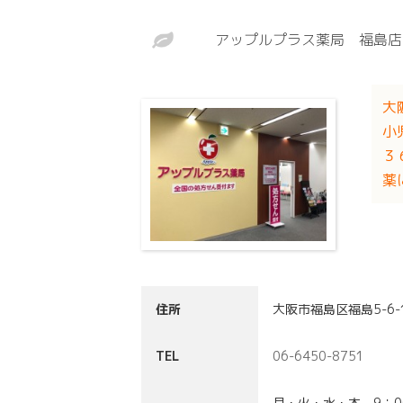
アップルプラス薬局 福島店
大
小
３
薬
住所
大阪市福島区福島5-6-
TEL
06-6450-8751
月・火・水・木 9：00