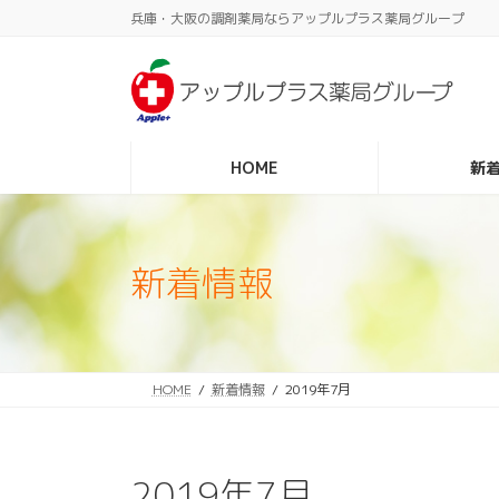
コ
ナ
兵庫・大阪の調剤薬局ならアップルプラス薬局グループ
ン
ビ
テ
ゲ
ン
ー
ツ
シ
へ
ョ
ス
ン
HOME
新
キ
に
ッ
移
プ
動
新着情報
HOME
新着情報
2019年7月
2019年7月